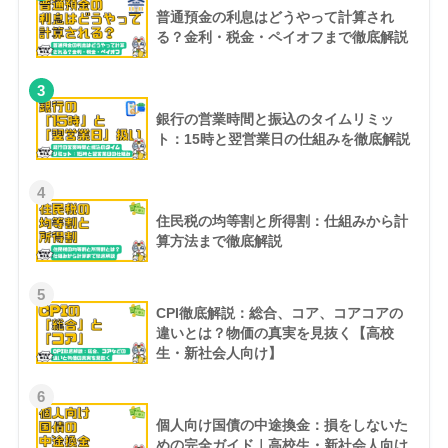
普通預金の利息はどうやって計算され
る？金利・税金・ペイオフまで徹底解説
3
銀行の営業時間と振込のタイムリミッ
ト：15時と翌営業日の仕組みを徹底解説
4
住民税の均等割と所得割：仕組みから計
算方法まで徹底解説
5
CPI徹底解説：総合、コア、コアコアの
違いとは？物価の真実を見抜く【高校
生・新社会人向け】
6
個人向け国債の中途換金：損をしないた
めの完全ガイド｜高校生・新社会人向け