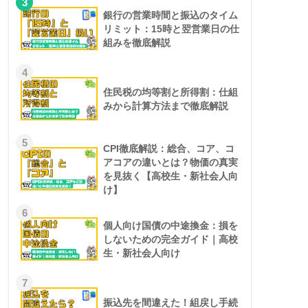
3
銀行の営業時間と振込のタイム
リミット：15時と翌営業日の仕
組みを徹底解説
4
住民税の均等割と所得割：仕組
みから計算方法まで徹底解説
5
CPI徹底解説：総合、コア、コ
アコアの違いとは？物価の真実
を見抜く【高校生・新社会人向
け】
6
個人向け国債の中途換金：損を
しないための完全ガイド｜高校
生・新社会人向け
7
振込先を間違えた！組戻し手続