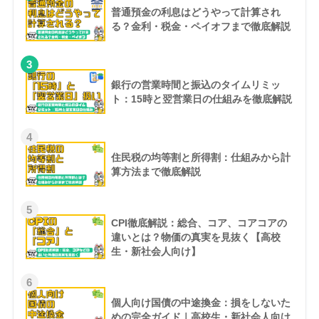
普通預金の利息はどうやって計算され
る？金利・税金・ペイオフまで徹底解説
3
銀行の営業時間と振込のタイムリミッ
ト：15時と翌営業日の仕組みを徹底解説
4
住民税の均等割と所得割：仕組みから計
算方法まで徹底解説
5
CPI徹底解説：総合、コア、コアコアの
違いとは？物価の真実を見抜く【高校
生・新社会人向け】
6
個人向け国債の中途換金：損をしないた
めの完全ガイド｜高校生・新社会人向け