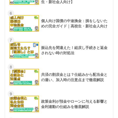
生・新社会人向け】
6
個人向け国債の中途換金：損をしないた
めの完全ガイド｜高校生・新社会人向け
7
振込先を間違えた！組戻し手続きと返金
されない時の対処法
8
共済の割戻金とは？仕組みから配当金と
の違い、加入時の注意点まで徹底解説
9
政策金利が預金やローンに与える影響と
金利連動の仕組みを徹底解説