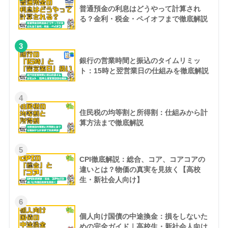
普通預金の利息はどうやって計算され
る？金利・税金・ペイオフまで徹底解説
3
銀行の営業時間と振込のタイムリミッ
ト：15時と翌営業日の仕組みを徹底解説
4
住民税の均等割と所得割：仕組みから計
算方法まで徹底解説
5
CPI徹底解説：総合、コア、コアコアの
違いとは？物価の真実を見抜く【高校
生・新社会人向け】
6
個人向け国債の中途換金：損をしないた
めの完全ガイド｜高校生・新社会人向け