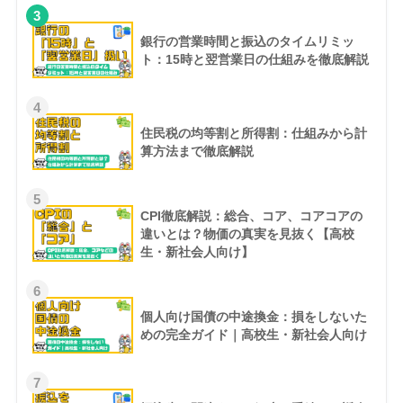
3
銀行の営業時間と振込のタイムリミッ
ト：15時と翌営業日の仕組みを徹底解説
4
住民税の均等割と所得割：仕組みから計
算方法まで徹底解説
5
CPI徹底解説：総合、コア、コアコアの
違いとは？物価の真実を見抜く【高校
生・新社会人向け】
6
個人向け国債の中途換金：損をしないた
めの完全ガイド｜高校生・新社会人向け
7