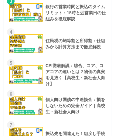
3
銀行の営業時間と振込のタイム
リミット：15時と翌営業日の仕
組みを徹底解説
4
住民税の均等割と所得割：仕組
みから計算方法まで徹底解説
5
CPI徹底解説：総合、コア、コ
アコアの違いとは？物価の真実
を見抜く【高校生・新社会人向
け】
6
個人向け国債の中途換金：損を
しないための完全ガイド｜高校
生・新社会人向け
7
振込先を間違えた！組戻し手続