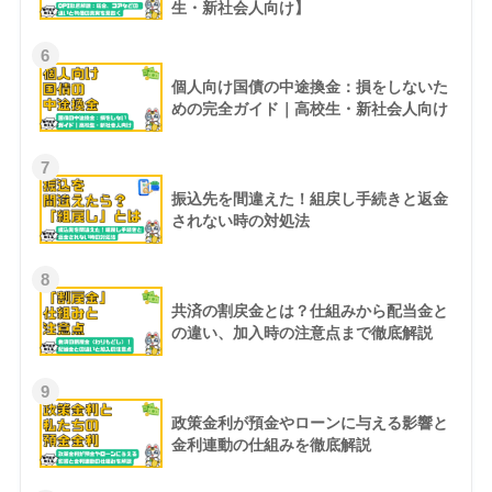
生・新社会人向け】
6
個人向け国債の中途換金：損をしないた
めの完全ガイド｜高校生・新社会人向け
7
振込先を間違えた！組戻し手続きと返金
されない時の対処法
8
共済の割戻金とは？仕組みから配当金と
の違い、加入時の注意点まで徹底解説
9
政策金利が預金やローンに与える影響と
金利連動の仕組みを徹底解説