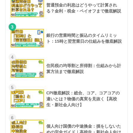
普通預金の利息はどうやって計算され
る？金利・税金・ペイオフまで徹底解説
3
銀行の営業時間と振込のタイムリミッ
ト：15時と翌営業日の仕組みを徹底解説
4
住民税の均等割と所得割：仕組みから計
算方法まで徹底解説
5
CPI徹底解説：総合、コア、コアコアの
違いとは？物価の真実を見抜く【高校
生・新社会人向け】
6
個人向け国債の中途換金：損をしないた
めの完全ガイド｜高校生・新社会人向け