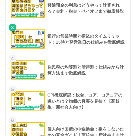
普通預金の利息はどうやって計算され
る？金利・税金・ペイオフまで徹底解説
3
銀行の営業時間と振込のタイムリミッ
ト：15時と翌営業日の仕組みを徹底解説
4
住民税の均等割と所得割：仕組みから計
算方法まで徹底解説
5
CPI徹底解説：総合、コア、コアコアの
違いとは？物価の真実を見抜く【高校
生・新社会人向け】
6
個人向け国債の中途換金：損をしないた
めの完全ガイド｜高校生・新社会人向け