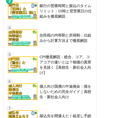
3
銀行の営業時間と振込のタイム
リミット：15時と翌営業日の仕
組みを徹底解説
4
住民税の均等割と所得割：仕組
みから計算方法まで徹底解説
5
CPI徹底解説：総合、コア、コ
アコアの違いとは？物価の真実
を見抜く【高校生・新社会人向
け】
6
個人向け国債の中途換金：損を
しないための完全ガイド｜高校
生・新社会人向け
7
振込先を間違えた！組戻し手続