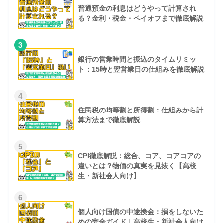
普通預金の利息はどうやって計算され
る？金利・税金・ペイオフまで徹底解説
3
銀行の営業時間と振込のタイムリミッ
ト：15時と翌営業日の仕組みを徹底解説
4
住民税の均等割と所得割：仕組みから計
算方法まで徹底解説
5
CPI徹底解説：総合、コア、コアコアの
違いとは？物価の真実を見抜く【高校
生・新社会人向け】
6
個人向け国債の中途換金：損をしないた
めの完全ガイド｜高校生・新社会人向け