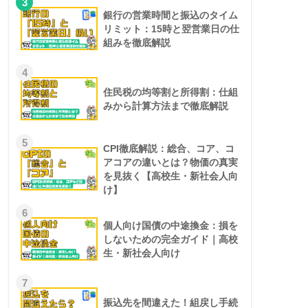
3
銀行の営業時間と振込のタイム
リミット：15時と翌営業日の仕
組みを徹底解説
4
住民税の均等割と所得割：仕組
みから計算方法まで徹底解説
5
CPI徹底解説：総合、コア、コ
アコアの違いとは？物価の真実
を見抜く【高校生・新社会人向
け】
6
個人向け国債の中途換金：損を
しないための完全ガイド｜高校
生・新社会人向け
7
振込先を間違えた！組戻し手続