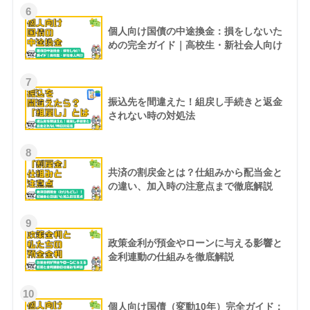
6
個人向け国債の中途換金：損をしないた
めの完全ガイド｜高校生・新社会人向け
7
振込先を間違えた！組戻し手続きと返金
されない時の対処法
8
共済の割戻金とは？仕組みから配当金と
の違い、加入時の注意点まで徹底解説
9
政策金利が預金やローンに与える影響と
金利連動の仕組みを徹底解説
10
個人向け国債（変動10年）完全ガイド：