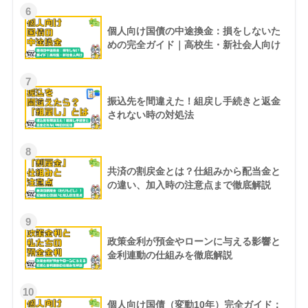
6
個人向け国債の中途換金：損をしないた
めの完全ガイド｜高校生・新社会人向け
7
振込先を間違えた！組戻し手続きと返金
されない時の対処法
8
共済の割戻金とは？仕組みから配当金と
の違い、加入時の注意点まで徹底解説
9
政策金利が預金やローンに与える影響と
金利連動の仕組みを徹底解説
10
個人向け国債（変動10年）完全ガイド：