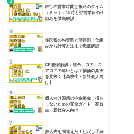
3
銀行の営業時間と振込のタイム
リミット：15時と翌営業日の仕
組みを徹底解説
4
住民税の均等割と所得割：仕組
みから計算方法まで徹底解説
5
CPI徹底解説：総合、コア、コ
アコアの違いとは？物価の真実
を見抜く【高校生・新社会人向
け】
6
個人向け国債の中途換金：損を
しないための完全ガイド｜高校
生・新社会人向け
7
振込先を間違えた！組戻し手続