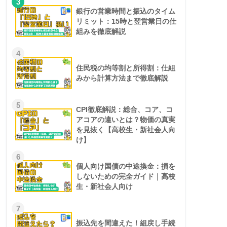
3
銀行の営業時間と振込のタイム
リミット：15時と翌営業日の仕
組みを徹底解説
4
住民税の均等割と所得割：仕組
みから計算方法まで徹底解説
5
CPI徹底解説：総合、コア、コ
アコアの違いとは？物価の真実
を見抜く【高校生・新社会人向
け】
6
個人向け国債の中途換金：損を
しないための完全ガイド｜高校
生・新社会人向け
7
振込先を間違えた！組戻し手続