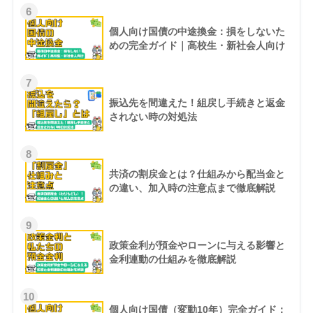
6
個人向け国債の中途換金：損をしないた
めの完全ガイド｜高校生・新社会人向け
7
振込先を間違えた！組戻し手続きと返金
されない時の対処法
8
共済の割戻金とは？仕組みから配当金と
の違い、加入時の注意点まで徹底解説
9
政策金利が預金やローンに与える影響と
金利連動の仕組みを徹底解説
10
個人向け国債（変動10年）完全ガイド：