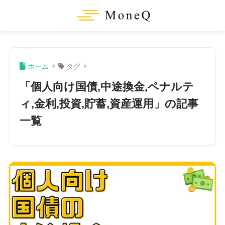
ホーム
タグ
「個人向け国債,中途換金,ペナルテ
ィ,金利,投資,貯蓄,資産運用」の記事
一覧