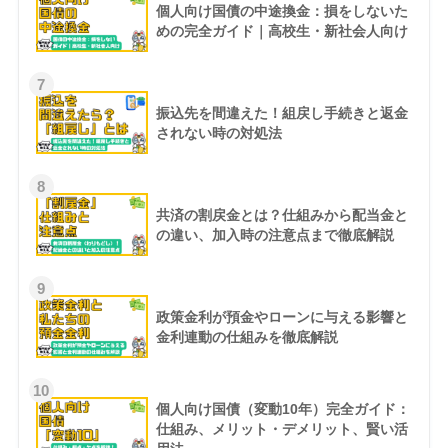
個人向け国債の中途換金：損をしないた
めの完全ガイド｜高校生・新社会人向け
7
振込先を間違えた！組戻し手続きと返金
されない時の対処法
8
共済の割戻金とは？仕組みから配当金と
の違い、加入時の注意点まで徹底解説
9
政策金利が預金やローンに与える影響と
金利連動の仕組みを徹底解説
10
個人向け国債（変動10年）完全ガイド：
仕組み、メリット・デメリット、賢い活