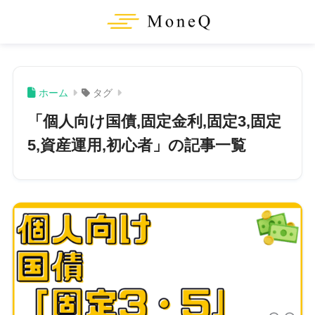
ホーム
タグ
「個人向け国債,固定金利,固定3,固定
5,資産運用,初心者」の記事一覧