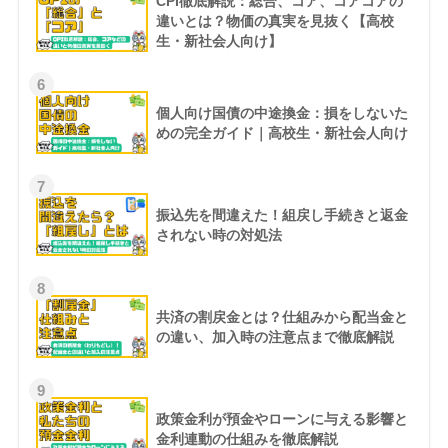
CPI徹底解説：総合、コア、コアコアの
違いとは？物価の真実を見抜く【高校
生・新社会人向け】
6
個人向け国債の中途換金：損をしないた
めの完全ガイド｜高校生・新社会人向け
7
振込先を間違えた！組戻し手続きと返金
されない時の対処法
8
共済の割戻金とは？仕組みから配当金と
の違い、加入時の注意点まで徹底解説
9
政策金利が預金やローンに与える影響と
金利連動の仕組みを徹底解説