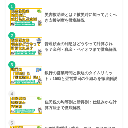
1
災害救助法とは？被災時に知っておくべ
き支援制度を徹底解説
2
普通預金の利息はどうやって計算され
る？金利・税金・ペイオフまで徹底解説
3
銀行の営業時間と振込のタイムリミッ
ト：15時と翌営業日の仕組みを徹底解説
4
住民税の均等割と所得割：仕組みから計
算方法まで徹底解説
5