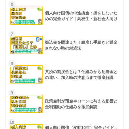
6
個人向け国債の中途換金：損をしないた
めの完全ガイド｜高校生・新社会人向け
7
振込先を間違えた！組戻し手続きと返金
されない時の対処法
8
共済の割戻金とは？仕組みから配当金と
の違い、加入時の注意点まで徹底解説
9
政策金利が預金やローンに与える影響と
金利連動の仕組みを徹底解説
10
個人向け国債（変動10年）完全ガイド：