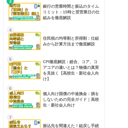
3
銀行の営業時間と振込のタイム
リミット：15時と翌営業日の仕
組みを徹底解説
4
住民税の均等割と所得割：仕組
みから計算方法まで徹底解説
5
CPI徹底解説：総合、コア、コ
アコアの違いとは？物価の真実
を見抜く【高校生・新社会人向
け】
6
個人向け国債の中途換金：損を
しないための完全ガイド｜高校
生・新社会人向け
7
振込先を間違えた！組戻し手続