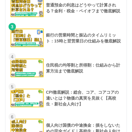
普通預金の利息はどうやって計算され
る？金利・税金・ペイオフまで徹底解説
3
銀行の営業時間と振込のタイムリミッ
ト：15時と翌営業日の仕組みを徹底解説
4
住民税の均等割と所得割：仕組みから計
算方法まで徹底解説
5
CPI徹底解説：総合、コア、コアコアの
違いとは？物価の真実を見抜く【高校
生・新社会人向け】
6
個人向け国債の中途換金：損をしないた
めの完全ガイド｜高校生・新社会人向け