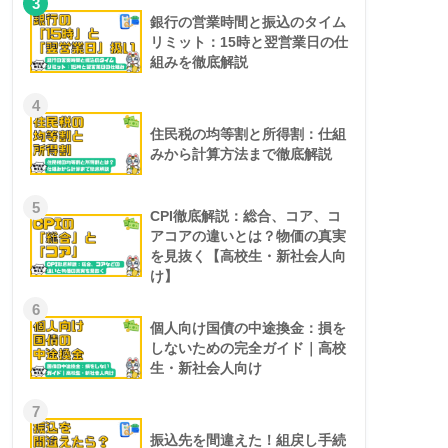
3
銀行の営業時間と振込のタイム
リミット：15時と翌営業日の仕
組みを徹底解説
4
住民税の均等割と所得割：仕組
みから計算方法まで徹底解説
5
CPI徹底解説：総合、コア、コ
アコアの違いとは？物価の真実
を見抜く【高校生・新社会人向
け】
6
個人向け国債の中途換金：損を
しないための完全ガイド｜高校
生・新社会人向け
7
振込先を間違えた！組戻し手続