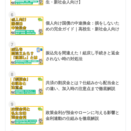
生・新社会人向け】
6
個人向け国債の中途換金：損をしないた
めの完全ガイド｜高校生・新社会人向け
7
振込先を間違えた！組戻し手続きと返金
されない時の対処法
8
共済の割戻金とは？仕組みから配当金と
の違い、加入時の注意点まで徹底解説
9
政策金利が預金やローンに与える影響と
金利連動の仕組みを徹底解説