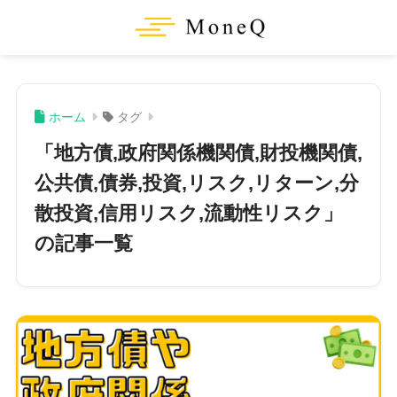
ホーム
タグ
「地方債,政府関係機関債,財投機関債,
公共債,債券,投資,リスク,リターン,分
散投資,信用リスク,流動性リスク」
の記事一覧