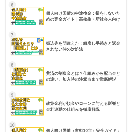
6
個人向け国債の中途換金：損をしないた
めの完全ガイド｜高校生・新社会人向け
7
振込先を間違えた！組戻し手続きと返金
されない時の対処法
8
共済の割戻金とは？仕組みから配当金と
の違い、加入時の注意点まで徹底解説
9
政策金利が預金やローンに与える影響と
金利連動の仕組みを徹底解説
10
個人向け国債（変動10年）完全ガイド：