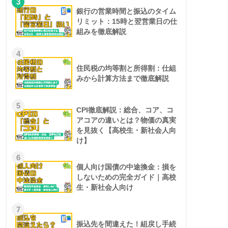
3
銀行の営業時間と振込のタイム
リミット：15時と翌営業日の仕
組みを徹底解説
4
住民税の均等割と所得割：仕組
みから計算方法まで徹底解説
5
CPI徹底解説：総合、コア、コ
アコアの違いとは？物価の真実
を見抜く【高校生・新社会人向
け】
6
個人向け国債の中途換金：損を
しないための完全ガイド｜高校
生・新社会人向け
7
振込先を間違えた！組戻し手続