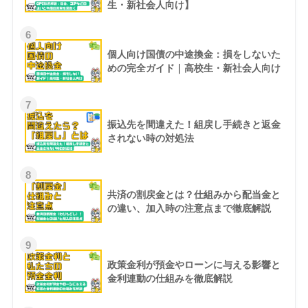
生・新社会人向け】
6
個人向け国債の中途換金：損をしないた
めの完全ガイド｜高校生・新社会人向け
7
振込先を間違えた！組戻し手続きと返金
されない時の対処法
8
共済の割戻金とは？仕組みから配当金と
の違い、加入時の注意点まで徹底解説
9
政策金利が預金やローンに与える影響と
金利連動の仕組みを徹底解説