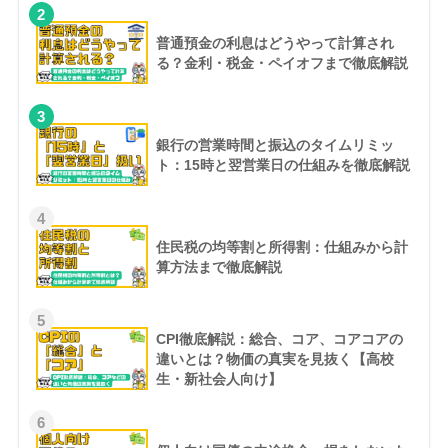
2
普通預金の利息はどうやって計算され
る？金利・税金・ペイオフまで徹底解説
3
銀行の営業時間と振込のタイムリミッ
ト：15時と翌営業日の仕組みを徹底解説
4
住民税の均等割と所得割：仕組みから計
算方法まで徹底解説
5
CPI徹底解説：総合、コア、コアコアの
違いとは？物価の真実を見抜く【高校
生・新社会人向け】
6