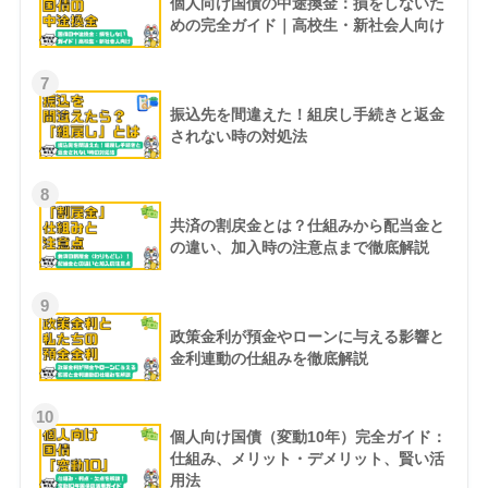
個人向け国債の中途換金：損をしないた
めの完全ガイド｜高校生・新社会人向け
7
振込先を間違えた！組戻し手続きと返金
されない時の対処法
8
共済の割戻金とは？仕組みから配当金と
の違い、加入時の注意点まで徹底解説
9
政策金利が預金やローンに与える影響と
金利連動の仕組みを徹底解説
10
個人向け国債（変動10年）完全ガイド：
仕組み、メリット・デメリット、賢い活
用法