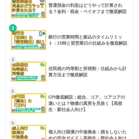
普通預金の利息はどうやって計算され
る？金利・税金・ペイオフまで徹底解説
3
銀行の営業時間と振込のタイムリミッ
ト：15時と翌営業日の仕組みを徹底解説
4
住民税の均等割と所得割：仕組みから計
算方法まで徹底解説
5
CPI徹底解説：総合、コア、コアコアの
違いとは？物価の真実を見抜く【高校
生・新社会人向け】
6
個人向け国債の中途換金：損をしないた
めの完全ガイド｜高校生・新社会人向け