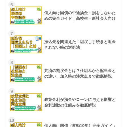
6
個人向け国債の中途換金：損をしないた
めの完全ガイド｜高校生・新社会人向け
7
振込先を間違えた！組戻し手続きと返金
されない時の対処法
8
共済の割戻金とは？仕組みから配当金と
の違い、加入時の注意点まで徹底解説
9
政策金利が預金やローンに与える影響と
金利連動の仕組みを徹底解説
10
個人向け国債（変動10年）完全ガイド：