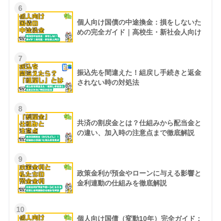
6
個人向け国債の中途換金：損をしないた
めの完全ガイド｜高校生・新社会人向け
7
振込先を間違えた！組戻し手続きと返金
されない時の対処法
8
共済の割戻金とは？仕組みから配当金と
の違い、加入時の注意点まで徹底解説
9
政策金利が預金やローンに与える影響と
金利連動の仕組みを徹底解説
10
個人向け国債（変動10年）完全ガイド：