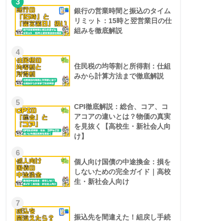
3
銀行の営業時間と振込のタイム
リミット：15時と翌営業日の仕
組みを徹底解説
4
住民税の均等割と所得割：仕組
みから計算方法まで徹底解説
5
CPI徹底解説：総合、コア、コ
アコアの違いとは？物価の真実
を見抜く【高校生・新社会人向
け】
6
個人向け国債の中途換金：損を
しないための完全ガイド｜高校
生・新社会人向け
7
振込先を間違えた！組戻し手続