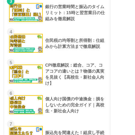
3
銀行の営業時間と振込のタイム
リミット：15時と翌営業日の仕
組みを徹底解説
4
住民税の均等割と所得割：仕組
みから計算方法まで徹底解説
5
CPI徹底解説：総合、コア、コ
アコアの違いとは？物価の真実
を見抜く【高校生・新社会人向
け】
6
個人向け国債の中途換金：損を
しないための完全ガイド｜高校
生・新社会人向け
7
振込先を間違えた！組戻し手続