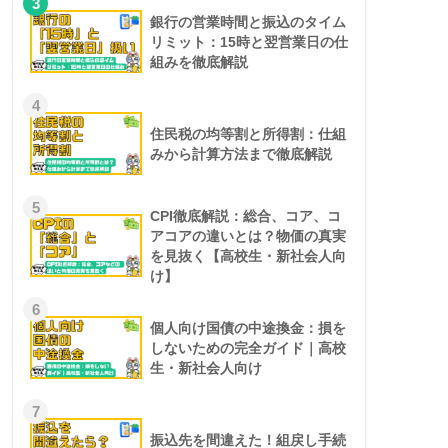
3
銀行の営業時間と振込のタイム
リミット：15時と翌営業日の仕
組みを徹底解説
4
住民税の均等割と所得割：仕組
みから計算方法まで徹底解説
5
CPI徹底解説：総合、コア、コ
アコアの違いとは？物価の真実
を見抜く【高校生・新社会人向
け】
6
個人向け国債の中途換金：損を
しないための完全ガイド｜高校
生・新社会人向け
7
振込先を間違えた！組戻し手続