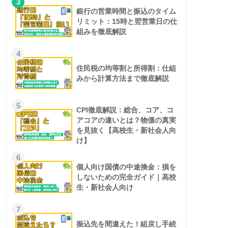
3
銀行の営業時間と振込のタイム
リミット：15時と翌営業日の仕
組みを徹底解説
4
住民税の均等割と所得割：仕組
みから計算方法まで徹底解説
5
CPI徹底解説：総合、コア、コ
アコアの違いとは？物価の真実
を見抜く【高校生・新社会人向
け】
6
個人向け国債の中途換金：損を
しないための完全ガイド｜高校
生・新社会人向け
7
振込先を間違えた！組戻し手続