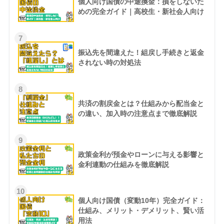
個人向け国債の中途換金：損をしないた
めの完全ガイド｜高校生・新社会人向け
7
振込先を間違えた！組戻し手続きと返金
されない時の対処法
8
共済の割戻金とは？仕組みから配当金と
の違い、加入時の注意点まで徹底解説
9
政策金利が預金やローンに与える影響と
金利連動の仕組みを徹底解説
10
個人向け国債（変動10年）完全ガイド：
仕組み、メリット・デメリット、賢い活
用法