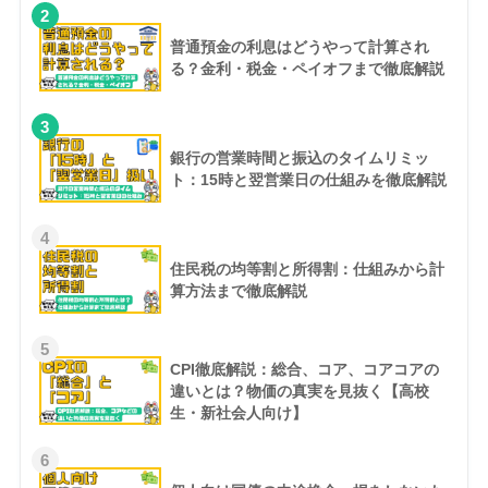
2
普通預金の利息はどうやって計算され
る？金利・税金・ペイオフまで徹底解説
3
銀行の営業時間と振込のタイムリミッ
ト：15時と翌営業日の仕組みを徹底解説
4
住民税の均等割と所得割：仕組みから計
算方法まで徹底解説
5
CPI徹底解説：総合、コア、コアコアの
違いとは？物価の真実を見抜く【高校
生・新社会人向け】
6