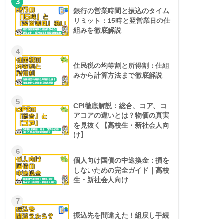
3
銀行の営業時間と振込のタイム
リミット：15時と翌営業日の仕
組みを徹底解説
4
住民税の均等割と所得割：仕組
みから計算方法まで徹底解説
5
CPI徹底解説：総合、コア、コ
アコアの違いとは？物価の真実
を見抜く【高校生・新社会人向
け】
6
個人向け国債の中途換金：損を
しないための完全ガイド｜高校
生・新社会人向け
7
振込先を間違えた！組戻し手続