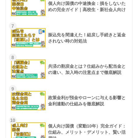
個人向け国債の中途換金：損をしないた
めの完全ガイド｜高校生・新社会人向け
7
振込先を間違えた！組戻し手続きと返金
されない時の対処法
8
共済の割戻金とは？仕組みから配当金と
の違い、加入時の注意点まで徹底解説
9
政策金利が預金やローンに与える影響と
金利連動の仕組みを徹底解説
10
個人向け国債（変動10年）完全ガイド：
仕組み、メリット・デメリット、賢い活