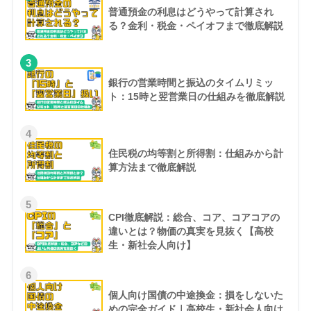
普通預金の利息はどうやって計算され
る？金利・税金・ペイオフまで徹底解説
3
銀行の営業時間と振込のタイムリミッ
ト：15時と翌営業日の仕組みを徹底解説
4
住民税の均等割と所得割：仕組みから計
算方法まで徹底解説
5
CPI徹底解説：総合、コア、コアコアの
違いとは？物価の真実を見抜く【高校
生・新社会人向け】
6
個人向け国債の中途換金：損をしないた
めの完全ガイド｜高校生・新社会人向け