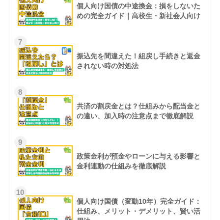
個人向け国債の中途換金：損をしないた
めの完全ガイド｜高校生・新社会人向け
7
振込先を間違えた！組戻し手続きと返金
されない時の対処法
8
共済の割戻金とは？仕組みから配当金と
の違い、加入時の注意点まで徹底解説
9
政策金利が預金やローンに与える影響と
金利連動の仕組みを徹底解説
10
個人向け国債（変動10年）完全ガイド：
仕組み、メリット・デメリット、賢い活