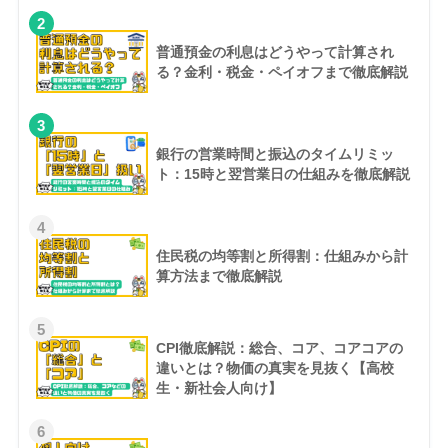
2
普通預金の利息はどうやって計算され
る？金利・税金・ペイオフまで徹底解説
3
銀行の営業時間と振込のタイムリミッ
ト：15時と翌営業日の仕組みを徹底解説
4
住民税の均等割と所得割：仕組みから計
算方法まで徹底解説
5
CPI徹底解説：総合、コア、コアコアの
違いとは？物価の真実を見抜く【高校
生・新社会人向け】
6