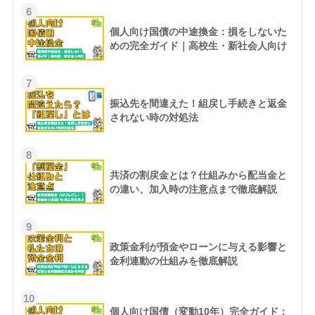
6
個人向け国債の中途換金：損をしないた
めの完全ガイド｜高校生・新社会人向け
7
振込先を間違えた！組戻し手続きと返金
されない時の対処法
8
共済の割戻金とは？仕組みから配当金と
の違い、加入時の注意点まで徹底解説
9
政策金利が預金やローンに与える影響と
金利連動の仕組みを徹底解説
10
個人向け国債（変動10年）完全ガイド：