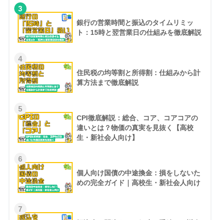
3
銀行の営業時間と振込のタイムリミッ
ト：15時と翌営業日の仕組みを徹底解説
4
住民税の均等割と所得割：仕組みから計
算方法まで徹底解説
5
CPI徹底解説：総合、コア、コアコアの
違いとは？物価の真実を見抜く【高校
生・新社会人向け】
6
個人向け国債の中途換金：損をしないた
めの完全ガイド｜高校生・新社会人向け
7