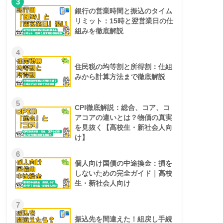
3
銀行の営業時間と振込のタイム
リミット：15時と翌営業日の仕
組みを徹底解説
4
住民税の均等割と所得割：仕組
みから計算方法まで徹底解説
5
CPI徹底解説：総合、コア、コ
アコアの違いとは？物価の真実
を見抜く【高校生・新社会人向
け】
6
個人向け国債の中途換金：損を
しないための完全ガイド｜高校
生・新社会人向け
7
振込先を間違えた！組戻し手続