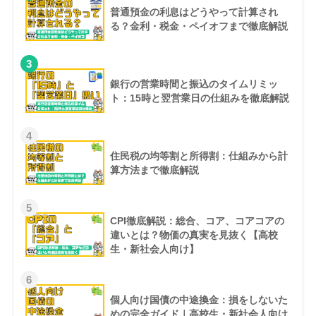
普通預金の利息はどうやって計算され
る？金利・税金・ペイオフまで徹底解説
3
銀行の営業時間と振込のタイムリミッ
ト：15時と翌営業日の仕組みを徹底解説
4
住民税の均等割と所得割：仕組みから計
算方法まで徹底解説
5
CPI徹底解説：総合、コア、コアコアの
違いとは？物価の真実を見抜く【高校
生・新社会人向け】
6
個人向け国債の中途換金：損をしないた
めの完全ガイド｜高校生・新社会人向け