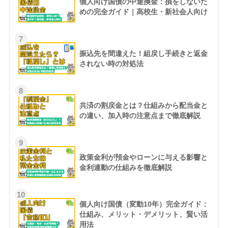
個人向け国債の中途換金：損をしないた
めの完全ガイド｜高校生・新社会人向け
7
振込先を間違えた！組戻し手続きと返金
されない時の対処法
8
共済の割戻金とは？仕組みから配当金と
の違い、加入時の注意点まで徹底解説
9
政策金利が預金やローンに与える影響と
金利連動の仕組みを徹底解説
10
個人向け国債（変動10年）完全ガイド：
仕組み、メリット・デメリット、賢い活
用法