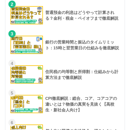
2
普通預金の利息はどうやって計算され
る？金利・税金・ペイオフまで徹底解説
3
銀行の営業時間と振込のタイムリミッ
ト：15時と翌営業日の仕組みを徹底解説
4
住民税の均等割と所得割：仕組みから計
算方法まで徹底解説
5
CPI徹底解説：総合、コア、コアコアの
違いとは？物価の真実を見抜く【高校
生・新社会人向け】
6