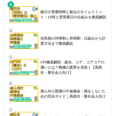
3
銀行の営業時間と振込のタイムリミッ
ト：15時と翌営業日の仕組みを徹底解説
4
住民税の均等割と所得割：仕組みから計
算方法まで徹底解説
5
CPI徹底解説：総合、コア、コアコアの
違いとは？物価の真実を見抜く【高校
生・新社会人向け】
6
個人向け国債の中途換金：損をしないた
めの完全ガイド｜高校生・新社会人向け
7