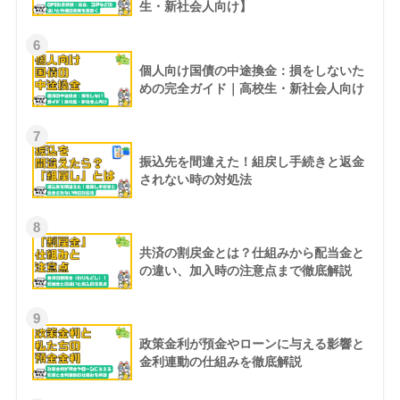
生・新社会人向け】
6
個人向け国債の中途換金：損をしないた
めの完全ガイド｜高校生・新社会人向け
7
振込先を間違えた！組戻し手続きと返金
されない時の対処法
8
共済の割戻金とは？仕組みから配当金と
の違い、加入時の注意点まで徹底解説
9
政策金利が預金やローンに与える影響と
金利連動の仕組みを徹底解説