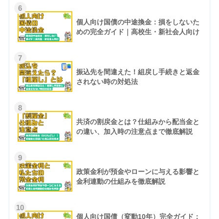
6
個人向け国債の中途換金：損をしないた
めの完全ガイド｜高校生・新社会人向け
7
振込先を間違えた！組戻し手続きと返金
されない時の対処法
8
共済の割戻金とは？仕組みから配当金と
の違い、加入時の注意点まで徹底解説
9
政策金利が預金やローンに与える影響と
金利連動の仕組みを徹底解説
10
個人向け国債（変動10年）完全ガイド：