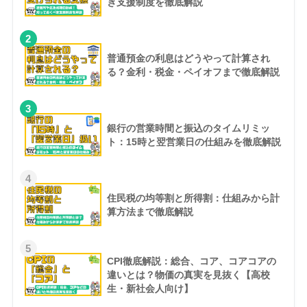
き支援制度を徹底解説
2
普通預金の利息はどうやって計算され
る？金利・税金・ペイオフまで徹底解説
3
銀行の営業時間と振込のタイムリミッ
ト：15時と翌営業日の仕組みを徹底解説
4
住民税の均等割と所得割：仕組みから計
算方法まで徹底解説
5
CPI徹底解説：総合、コア、コアコアの
違いとは？物価の真実を見抜く【高校
生・新社会人向け】