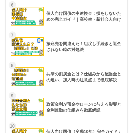
6
個人向け国債の中途換金：損をしないた
めの完全ガイド｜高校生・新社会人向け
7
振込先を間違えた！組戻し手続きと返金
されない時の対処法
8
共済の割戻金とは？仕組みから配当金と
の違い、加入時の注意点まで徹底解説
9
政策金利が預金やローンに与える影響と
金利連動の仕組みを徹底解説
10
個人向け国債（変動10年）完全ガイド：